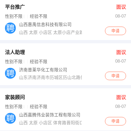
平台推广
面议
08-07
性别不限
经验不限
山西惠禹信息科技有限公司
申请
山西 太原 小店区 太原小店产业路和创业街高新区时代广场
法人助理
面议
08-07
性别不限
经验不限
济南普莱华化工有限公司
申请
山东济南济南市历城区历山北路佳园化工市场
家装顾问
面议
08-07
性别不限
经验不限
山西嘉腾伟业装饰工程有限公司
申请
山西 太原 小店区 体育路晋阳街口北美N1二号楼一单元7F