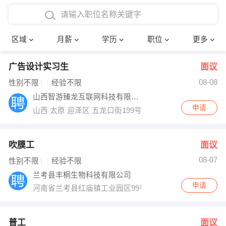
4000-5000元
本科
行政后勤
建筑装潢
确定
区域
月薪
学历
职位
更多
5000-8000元
硕士
销售岗位
教师
广告设计实习生
面议
8000-12000元
博士
文员
护士
08-08
性别不限
经验不限
12000-20000元
财务会计
传单派发
山西智游臻龙互联网科技有限公司
申请
山西 太原 迎泽区 五龙口街199号汇大国际品牌总部5号楼
其他
超市零售
促销导购
网络IT
保健按摩
吹膜工
面议
08-07
性别不限
经验不限
快递员
前台接待
兰考县丰桐生物科技有限公司
申请
河南省兰考县红庙镇工业园区99号
收银员
技术员/工程师
水电/机修
部门经理
普工
面议