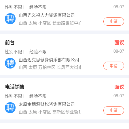
08-07
出纳
保险
性别不限
经验不限
山西光义福人力资源有限公司
编辑
法律
申请
山西 太原 小店区 长治路世贸中心B座1016室
保洁
贸易采购
前台
面议
跟单
理财顾问
08-07
性别不限
经验不限
山西迈克思健身俱乐部有限公司
其他职位
申请
山西 太原 万柏林区 长风西大街南侧华彩国际
电话销售
面议
08-07
性别不限
经验不限
太原金穗源财税咨询有限公司
申请
山西 太原 小店区 高新区创业街11号天和科技6楼（近交