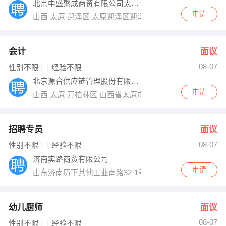
北京中盛聚成商贸有限公司太原分公司
申请
山西 太原 迎泽区 太原迎泽区迎泽南街鼎元时代B座602
会计
面议
08-07
性别不限
经验不限
北京源合供应链管理股份有限公司太原分公司
申请
山西 太原 万柏林区 山西省太原市万柏林区漪汾桥西麦特摩
招聘专员
面议
08-07
性别不限
经验不限
济南实路商贸有限公司
申请
山东济南历下其他工业南路32-1号
幼儿厨师
面议
08-07
性别不限
经验不限