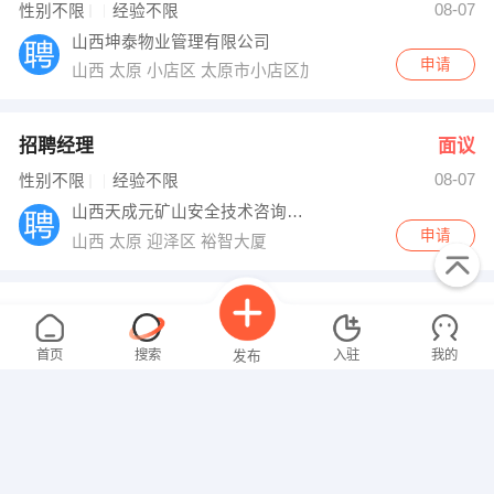
08-07
性别不限
经验不限
山西坤泰物业管理有限公司
申请
山西 太原 小店区 太原市小店区加节村与滨河东路交汇处
招聘经理
面议
08-07
性别不限
经验不限
山西天成元矿山安全技术咨询有限公司
申请
山西 太原 迎泽区 裕智大厦
机电工程师
面议
08-07
性别不限
经验不限
首页
搜索
入驻
我的
发布
运城市民生安全技术评价有限公司
申请
山西 太原 小店区 山西太原小店区康宁西街漪汾仙庄中二
新媒体运营
面议