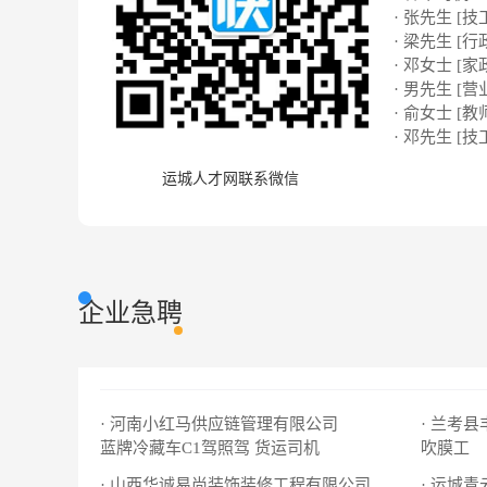
· 张先生 [技
· 梁先生 [行
· 邓女士 [家
· 男先生 [营
· 俞女士 [教
· 邓先生 [技
运城人才网联系微信
企业急聘
· 河南小红马供应链管理有限公司
· 兰考
蓝牌冷藏车C1驾照驾
货运司机
吹膜工
· 山西华诚易尚装饰装修工程有限公司
· 运城