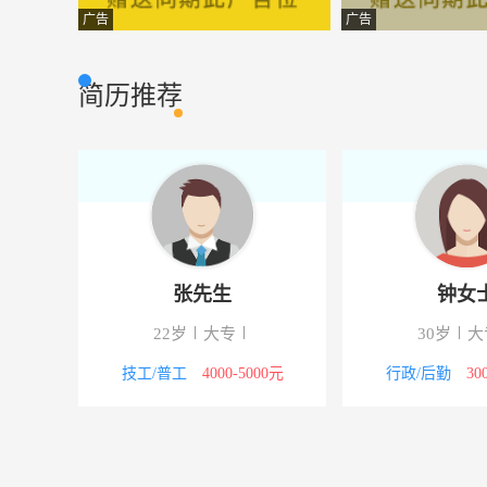
物流主管/经理
山西乐村淘网络
物流快递
广告
广告
会计助理
山西晋商讯网络
财会审计
简历推荐
销售主管
山西落地有声企
市场营销
商务顾问
山西晋商讯网络
其他类型
实习销售
山西灵鑫茂贸易
市场营销
电话客服
山西晋商讯网络
客户服务
张先生
钟女
行政文员
山西灵鑫茂贸易
行政人事
下
22岁
大专
30岁
大
工程监理
山东高新工程设
市场营销
议
技工/普工
4000-5000元
行政/后勤
30