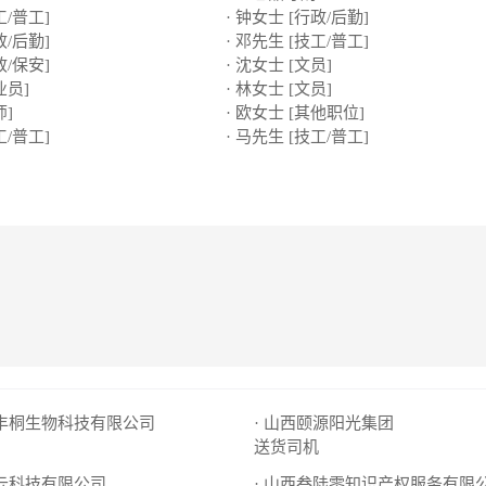
工/普工]
· 钟女士 [行政/后勤]
政/后勤]
· 邓先生 [技工/普工]
政/保安]
· 沈女士 [文员]
业员]
· 林女士 [文员]
师]
· 欧女士 [其他职位]
工/普工]
· 马先生 [技工/普工]
县丰桐生物科技有限公司
· 山西颐源阳光集团
送货司机
青云科技有限公司
· 山西叁陆零知识产权服务有限