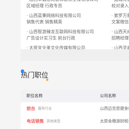
区域经理
行政专员
校对录入
· 山西蓝秉网络科技有限公司
· 索罗
销售代表
销售精英
文案微信
· 山西智游臻龙互联网科技有限公司
· 山西
广告设计实习生
前台行政
招聘经理
· 太原宜全美文化传媒有限公司
· 山西
新媒体运营
视频剪辑
实习销售
热门职位
职位名称
公司名称
前台
山西迈克思健身
服务行业
电话销售
太原金穗源财税
其他类型