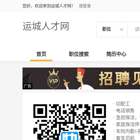
您好，欢迎来到运城人才网！
请登录
运城人才网
职位
首页
职位搜索
简历中心
广告
· 切配工
· 电话销售
· 急招保洁
· 家庭保洁师
· 车险内勤1
· 客车司机