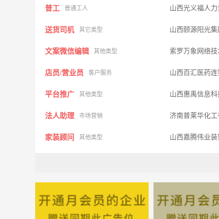
普工
山西光义福人力
普通工人
送货司机
山西颐源阳光
其它类型
文案微信编辑
索罗万象网络技
其他类型
店员/营业员
山西百汇医药连
客户服务
平台推广
山西惠禹信息科
其他类型
法人助理
济南普莱华化工
市场营销
家装顾问
山西嘉腾伟业装
其他类型
运营经理
山西乐村淘网络
其他类型
web前端设计
索罗万象网络技
其他类型
电话客服
山西国宾文化馆
客户服务